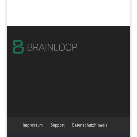
Impressum
Support
Datenschutzhinweis