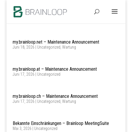
my.brainloop.net – Maintenance Announcement
Juni 18, 2026
|
Uncategorized
,
Wartung
my.brainloop.at – Maintenance Announcement
Juni 17, 2026
|
Uncategorized
my.brainloop.ch – Maintenance Announcement
Juni 17, 2026
|
Uncategorized
,
Wartung
Bekannte Einschränkungen – Brainloop MeetingSuite
Mai 3, 2026
|
Uncategorized