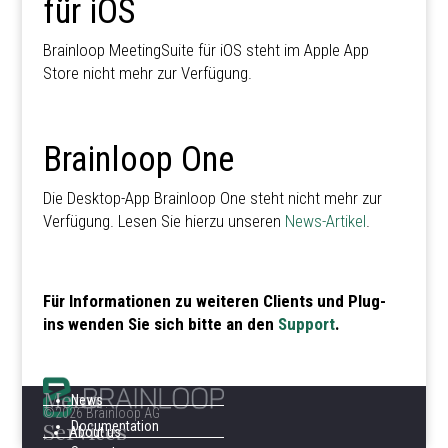
für iOS
Brainloop MeetingSuite für iOS steht im Apple App
Store nicht mehr zur Verfügung.
Brainloop One
Die Desktop-App Brainloop One steht nicht mehr zur
Verfügung. Lesen Sie hierzu unseren
News-Artikel
.
Für Informationen zu weiteren Clients und Plug-
ins wenden Sie sich bitte an den
Support
.
Menu
News
©2026 Brainloop AG
Services
Documentation
About us